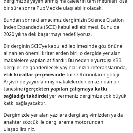
dergimizde yayımlanmış makalelerin tam metinleri kısa
bir süre sonra PubMed’de ulaşılabilir olacak.
Bundan sonraki amacımız dergimizin Science Citation
Index Expanded’a (SCIE) kabul edilebilmesi. Bunu da
2020 yılına dek başarmayı hedefliyoruz.
Bir derginin SCIE’ye kabul edilebilmesinde göz önüne
alınan en önemli kriterlerden biri, o dergide yer alan
makalelere yapılan atıflardır. Bu nedenle yurtdışı KBB
dergilerine gönderilecek yayınlarınızın referanslarında
,
etik kurallar çerçevesinde
Türk Otorinolarengoloji
Arşivi’nde yayımlanmış makalelerden en azından bir
tanesine
(gerçekten yapılan çalışmaya katkı
sağladığı takdirde)
yer vermeniz dergimize çok büyük
katkı sağlayacaktır.
Dergimizde yer alan yazılara dergi arşivimizden ya da
anahtar sözcük ile dergi arama motorundan
ulaşabilirsiniz.