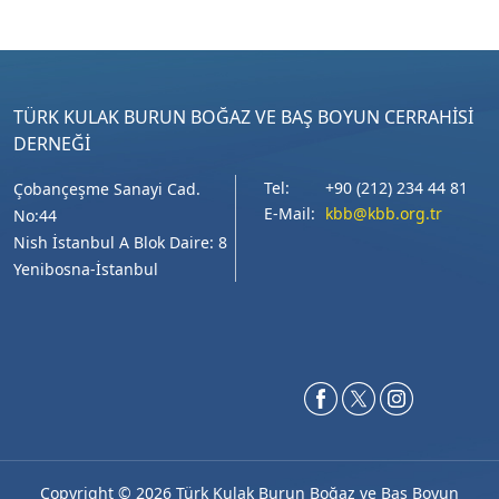
TÜRK KULAK BURUN BOĞAZ VE BAŞ BOYUN CERRAHİSİ
DERNEĞİ
Tel:
+90 (212) 234 44 81
Çobançeşme Sanayi Cad.
E-Mail:
kbb@kbb.org.tr
No:44
Nish İstanbul A Blok Daire: 8
Yenibosna-İstanbul
Copyright ©
2026 Türk Kulak Burun Boğaz ve Baş Boyun