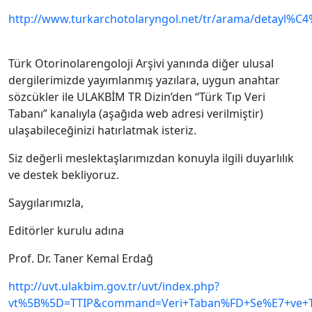
http://www.turkarchotolaryngol.net/tr/arama/detayl%
Türk Otorinolarengoloji Arşivi yanında diğer ulusal
dergilerimizde yayımlanmış yazılara, uygun anahtar
sözcükler ile ULAKBİM TR Dizin’den “Türk Tıp Veri
Tabanı” kanalıyla (aşağıda web adresi verilmiştir)
ulaşabileceğinizi hatırlatmak isteriz.
Siz değerli meslektaşlarımızdan konuyla ilgili duyarlılık
ve destek bekliyoruz.
Saygılarımızla,
Editörler kurulu adına
Prof. Dr. Taner Kemal Erdağ
http://uvt.ulakbim.gov.tr/uvt/index.php?
vt%5B%5D=TTIP&command=Veri+Taban%FD+Se%E7+ve+T