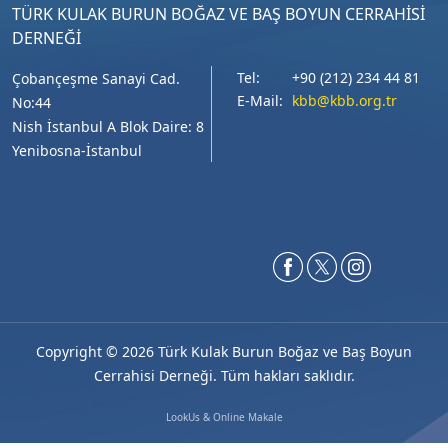
TÜRK KULAK BURUN BOĞAZ VE BAŞ BOYUN CERRAHİSİ
DERNEĞİ
Tel:
+90 (212) 234 44 81
Çobançeşme Sanayi Cad.
E-Mail:
kbb@kbb.org.tr
No:44
Nish İstanbul A Blok Daire: 8
Yenibosna-İstanbul
Copyright ©
2026 Türk Kulak Burun Boğaz ve Baş Boyun
Cerrahisi Derneği. Tüm hakları saklıdır.
LookUs
&
Online Makale