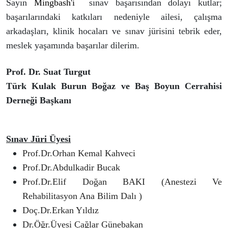
Sayın
Mingbash'i
sınav başarısından dolayı kutlar;
başarılarındaki katkıları nedeniyle ailesi, çalışma
arkadaşları, klinik hocaları ve sınav jürisini tebrik eder,
meslek yaşamında başarılar dilerim.
Prof. Dr. Suat Turgut
Türk Kulak Burun Boğaz ve Baş Boyun Cerrahisi
Derneği Başkan
ı
Sınav Jüri Üyesi
Prof.Dr.Orhan Kemal Kahveci
Prof.Dr.Abdulkadir Bucak
Prof.Dr.Elif Doğan BAKI (Anestezi Ve
Rehabilitasyon Ana Bilim Dalı )
Doç.Dr.Erkan Yıldız
Dr.Öğr.Üyesi Çağlar Günebakan