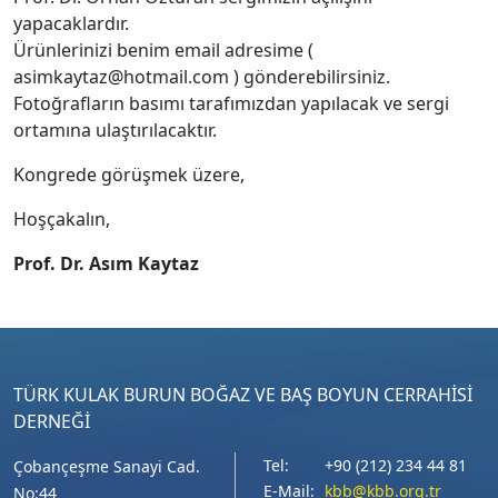
yapacaklardır.
Ürünlerinizi benim email adresime (
asimkaytaz@hotmail.com ) gönderebilirsiniz.
Fotoğrafların basımı tarafımızdan yapılacak ve sergi
ortamına ulaştırılacaktır.
Kongrede görüşmek üzere,
Hoşçakalın,
Prof. Dr. Asım Kaytaz
TÜRK KULAK BURUN BOĞAZ VE BAŞ BOYUN CERRAHİSİ
DERNEĞİ
Tel:
+90 (212) 234 44 81
Çobançeşme Sanayi Cad.
E-Mail:
kbb@kbb.org.tr
No:44